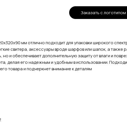
Заказать с логотипом
0х320х90 мм отлично подходит для упаковки широкого спектр
егкие свитера, аксессуары вроде шарфов или шапок, а также 
, но и обеспечивает дополнительную защиту от влаги и повр
та, делая его надежным и удобным в использовании. Подходит 
его товара и подчеркнет внимание к деталям
2