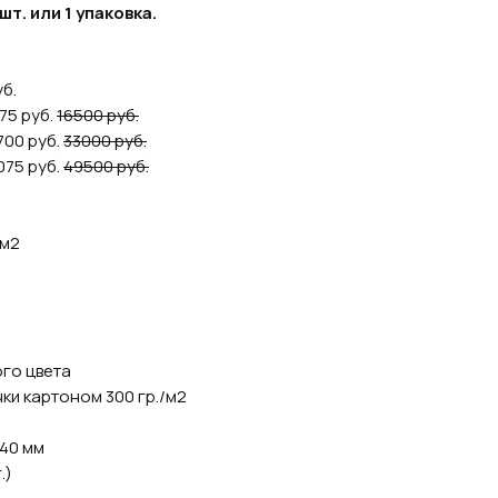
т. или 1 упаковка.
уб.
675 руб.
16500 руб.
9700 руб.
33000 руб.
2075 руб.
49500 руб.
/м2
ого цвета
чки картоном 300 гр./м2
140 мм
.)