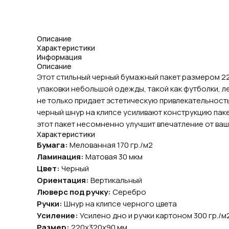
Описание
Характеристики
Информация
Описание
Этот стильный черный бумажный пакет размером 22
упаковки небольшой одежды, такой как футболки, л
не только придает эстетическую привлекательность
черный шнур на клипсе усиливают конструкцию паке
этот пакет несомненно улучшит впечатление от ваш
Характеристики
Бумага:
Мелованная 170 гр./м2
Ламинация:
Матовая 30 мкм
Цвет:
Черный
Ориентация:
Вертикальный
Люверс под ручку:
Серебро
Ручки:
Шнур на клипсе черного цвета
Усиление:
Усилено дно и ручки картоном 300 гр./м
Размер:
220х320х90 мм