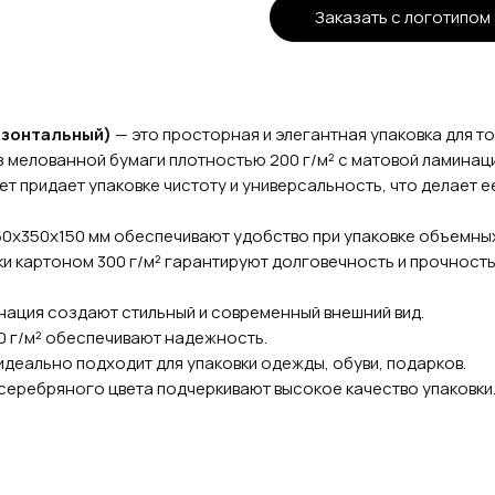
Заказать с логотипом
изонтальный)
— это просторная и элегантная упаковка для т
 мелованной бумаги плотностью 200 г/м² с матовой ламинацие
ет придает упаковке чистоту и универсальность, что делает 
50х350х150 мм обеспечивают удобство при упаковке объемных 
и картоном 300 г/м² гарантируют долговечность и прочность
нация создают стильный и современный внешний вид.
0 г/м² обеспечивают надежность.
деально подходит для упаковки одежды, обуви, подарков.
серебряного цвета подчеркивают высокое качество упаковки