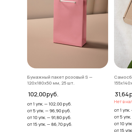
Бумажный пакет розовый S —
Самосб
120х180х50 мм, 25 шт.
155x140x
102,00
31,64
Нет в на
от 1 упк. — 102,00 руб.
от 1 упк.
от 5 упк. — 96,90 руб.
от 5 упк.
от 10 упк. — 91,80 руб.
от 10 упк
от 15 упк. — 86,70 руб.
от 15 упк