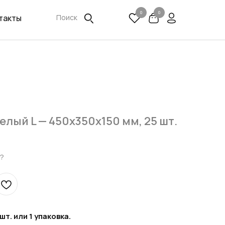
0
0
такты
Поиск
лый L — 450х350х150 мм, 25 шт.
?
т. или 1 упаковка.