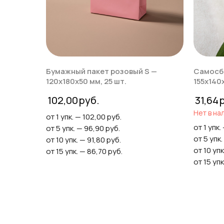
Бумажный пакет розовый S —
Самосб
120х180х50 мм, 25 шт.
155x140x
102,00
31,64
Нет в на
от 1 упк. — 102,00 руб.
от 1 упк.
от 5 упк. — 96,90 руб.
от 5 упк.
от 10 упк. — 91,80 руб.
от 10 упк
от 15 упк. — 86,70 руб.
от 15 упк