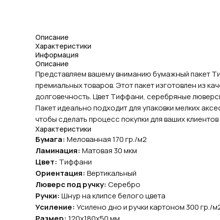
Описание
Характеристики
Информация
Описание
Представляем вашему вниманию бумажный пакет Ти
премиальных товаров. Этот пакет изготовлен из кач
долговечность. Цвет Тиффани, серебряные люверсы
Пакет идеально подходит для упаковки мелких аксе
чтобы сделать процесс покупки для ваших клиенто
Характеристики
Бумага:
Мелованная 170 гр./м2
Ламинация:
Матовая 30 мкм
Цвет:
Тиффани
Ориентация:
Вертикальный
Люверс под ручку:
Серебро
Ручки:
Шнур на клипсе белого цвета
Усиление:
Усилено дно и ручки картоном 300 гр./м
Размер:
120х180х50 мм