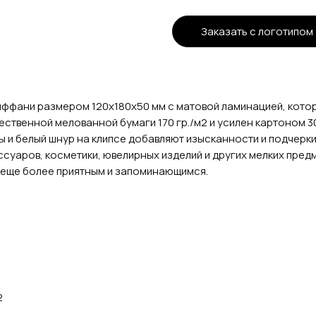
Заказать с логотипом
ффани размером 120х180х50 мм с матовой ламинацией, кото
ественной мелованной бумаги 170 гр./м2 и усилен картоном 30
 и белый шнур на клипсе добавляют изысканности и подчерк
ссуаров, косметики, ювелирных изделий и других мелких пре
в еще более приятным и запоминающимся.
2