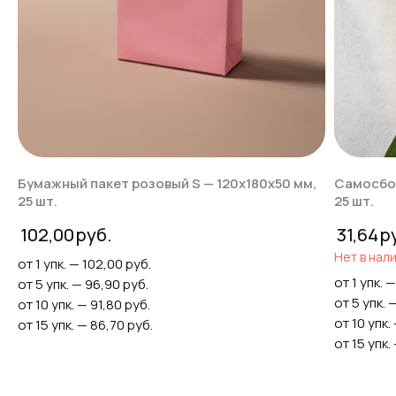
Бумажный пакет розовый S — 120х180х50 мм,
Самосбор
25 шт.
25 шт.
102,00
31,64
Нет в нал
от 1 упк. — 102,00 руб.
от 1 упк. 
от 5 упк. — 96,90 руб.
от 5 упк. 
от 10 упк. — 91,80 руб.
от 10 упк.
от 15 упк. — 86,70 руб.
от 15 упк.